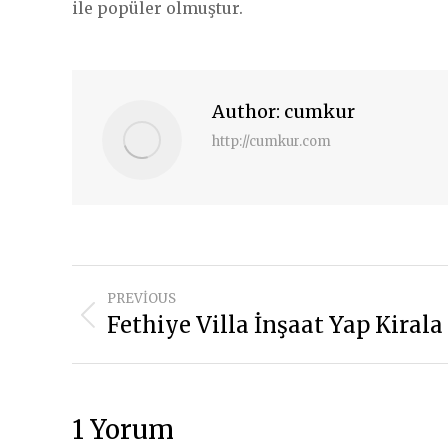
ile popüler olmuştur.
Author:
cumkur
http://cumkur.com
Post
PREVIOUS
navigation
Fethiye Villa İnşaat Yap Kirala
Previous
post:
1 Yorum