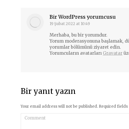
Bir WordPress yorumcusu
19 Şubat 2022 at 10:49
says:
Merhaba, bu bir yorumdur.
Yorum moderasyonuna başlamak, düz
yorumlar bölümünü ziyaret edin.
Yorumcuların avatarları
Gravatar
üz
Bir yanıt yazın
Your email address will not be published. Required field
Comment