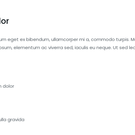
lor
tibulum eget ex bibendum, ullamcorper mi a, commodo turpis. 
ipsum, elementum ac viverra sed, iaculis eu neque. Ut sed l
 dolor
ulla gravida