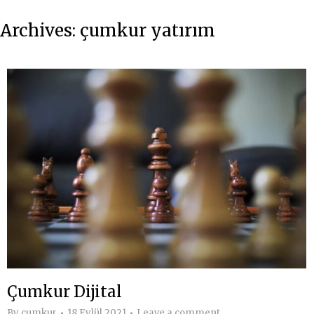
Archives:
çumkur yatırım
Çumkur Dijital
By
cumkur
18 Eylül 2021
Leave a comment