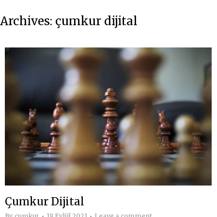
Archives:
çumkur dijital
Çumkur Dijital
By
cumkur
18 Eylül 2021
Leave a comment